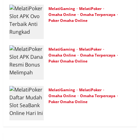
MelatiGaming
MelatiPoker
Omaha Online
Omaha Terpercaya
Poker Omaha Online
MelatiPoker Slot APK Ovo Terbaik Anti
Rungkad
April 10, 2026
0
MelatiGaming
MelatiPoker
Omaha Online
Omaha Terpercaya
Poker Omaha Online
MelatiPoker Slot APK Dana Resmi
Bonus Melimpah
April 5, 2026
0
MelatiGaming
MelatiPoker
Omaha Online
Omaha Terpercaya
Poker Omaha Online
MelatiPoker Daftar Mudah Slot SeaBank
Online Hari Ini
March 31, 2026
0