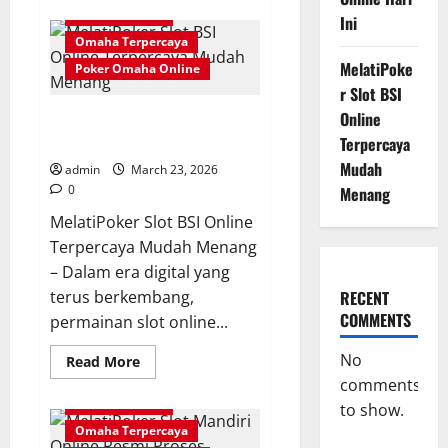
MelatiPoker
Omaha Online
Ini
Daftar
Mudah
Omaha Terpercaya
Slot
MelatiPoke
Poker Omaha Online
SeaBank
Online
r Slot BSI
Hari
Ini
Online
MelatiPoker Slot BSI Online
Terpercaya Mudah Menang
Terpercaya
Mudah
admin
March 23, 2026
0
Menang
MelatiPoker Slot BSI Online
Terpercaya Mudah Menang
– Dalam era digital yang
terus berkembang,
RECENT
COMMENTS
permainan slot online...
MelatiGaming
No
Read
Read More
more
MelatiPoker
comments
about
MelatiPoker
Omaha Online
to show.
Slot
BSI
Omaha Terpercaya
Online