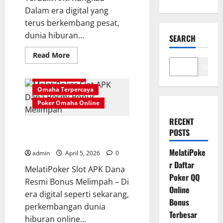
Dalam era digital yang
terus berkembang pesat,
dunia hiburan...
SEARCH
MelatiGaming
Read
Read More
more
MelatiPoker
Search
about
MelatiPoker
Omaha Online
Slot
APK
Omaha Terpercaya
Ovo
Poker Omaha Online
Terbaik
Anti
Rungkad
RECENT
MelatiPoker Slot APK Dana
POSTS
Resmi Bonus Melimpah
MelatiPoke
admin
April 5, 2026
0
r Daftar
MelatiPoker Slot APK Dana
Poker QQ
Resmi Bonus Melimpah – Di
Online
era digital seperti sekarang,
Bonus
perkembangan dunia
Terbesar
hiburan online...