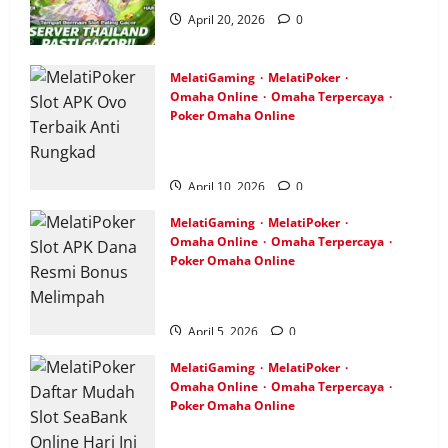
April 20, 2026
0
MelatiGaming
MelatiPoker
Omaha Online
Omaha Terpercaya
Poker Omaha Online
MelatiPoker Slot APK Ovo Terbaik
Anti Rungkad
April 10, 2026
0
MelatiGaming
MelatiPoker
Omaha Online
Omaha Terpercaya
Poker Omaha Online
MelatiPoker Slot APK Dana Resmi
Bonus Melimpah
April 5, 2026
0
MelatiGaming
MelatiPoker
Omaha Online
Omaha Terpercaya
Poker Omaha Online
MelatiPoker Daftar Mudah Slot