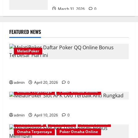
SeaBank Online Hari Ini
March 31, 2026
0
FEATURED NEWS
MelatiPoker
MelatiPoker Daftar Poker QQ Online Bonus Terbesar
Hari Ini
admin
April 20, 2026
0
MelatiGaming
MelatiPoker
Omaha Online
Omaha Terpercaya
Poker Omaha Online
MelatiPoker Slot APK Ovo Terbaik Anti Rungkad
admin
April 10, 2026
0
MelatiGaming
MelatiPoker
Omaha Online
Omaha Terpercaya
Poker Omaha Online