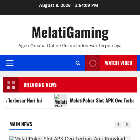
Skip
August 8, 2026
3:54:09 PM
to
content
MelatiGaming
Agen Omaha Online Resmi Indonesia Terpercaya
WATCH VIDEO
Primary
Menu
BREAKING NEWS
erbesar Hari Ini
MelatiPoker Slot APK Ovo Terbaik Ant
MAIN NEWS