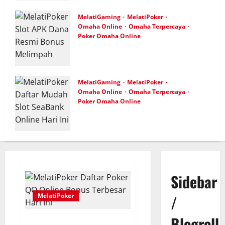
April 10, 2026
0
MelatiGaming
MelatiPoker
Omaha Online
Omaha Terpercaya
Poker Omaha Online
MelatiPoker Slot APK Dana Resmi
Bonus Melimpah
April 5, 2026
0
MelatiGaming
MelatiPoker
Omaha Online
Omaha Terpercaya
Poker Omaha Online
MelatiPoker Daftar Mudah Slot SeaBank
Online Hari Ini
March 31, 2026
0
Sidebar
MelatiPoker
/
Blogroll
MelatiPoker Daftar Poker QQ