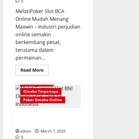
0
MelatiPoker Slot BCA
Online Mudah Menang
Maxwin – Industri perjudian
online semakin
berkembang pesat,
terutama dalam
permainan...
MelatiGaming
Read
Read More
more
MelatiPoker
about
MelatiPoker
Omaha Online
Slot
BCA
Omaha Terpercaya
Online
Poker Omaha Online
Mudah
Menang
Maxwin
MelatiGaming Slot BNI Online
Situs Terbaik Indonesia
admin
March 7, 2026
0