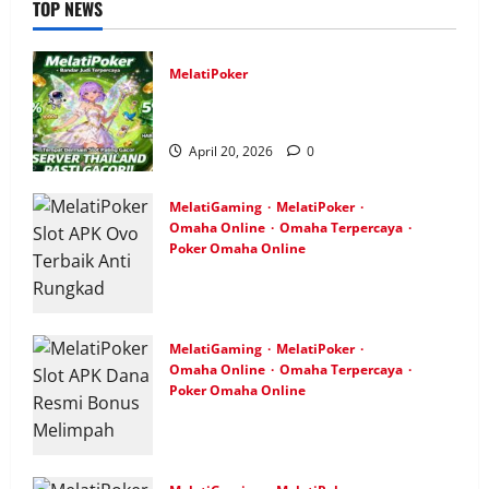
TOP NEWS
MelatiPoker
MelatiPoker Daftar Poker QQ Online
Bonus Terbesar Hari Ini
April 20, 2026
0
MelatiGaming
MelatiPoker
Omaha Online
Omaha Terpercaya
Poker Omaha Online
MelatiPoker Slot APK Ovo Terbaik Anti
Rungkad
April 10, 2026
0
MelatiGaming
MelatiPoker
Omaha Online
Omaha Terpercaya
Poker Omaha Online
MelatiPoker Slot APK Dana Resmi
Bonus Melimpah
April 5, 2026
0