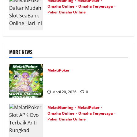
MelatiGaming
MelatiPoker
Omaha Online
Omaha Terpercaya
Poker Omaha Online
MelatiPoker Daftar Mudah Slot SeaBank
Online Hari Ini
March 31, 2026
0
MORE NEWS
MelatiPoker
MelatiPoker Daftar Poker QQ Online
Bonus Terbesar Hari Ini
April 20, 2026
0
MelatiGaming
MelatiPoker
Omaha Online
Omaha Terpercaya
Poker Omaha Online
MelatiPoker Slot APK Ovo Terbaik Anti
Rungkad