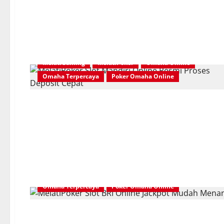
MelatiGaming
MelatiPoker
Omaha Online
Omaha Terpercaya
Poker Omaha Online
MelatiGaming
MelatiPoker
Omaha Online
Omaha Terpercaya
Poker Omaha Online