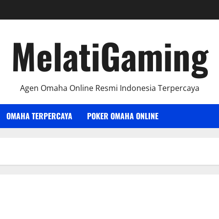
MelatiGaming
Agen Omaha Online Resmi Indonesia Terpercaya
OMAHA TERPERCAYA
POKER OMAHA ONLINE