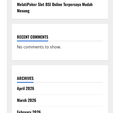
MelatiPoker Slot BSI Online Terpercaya Mudah
Menang
RECENT COMMENTS
No comments to show.
ARCHIVES
April 2026
March 2026
February 2026