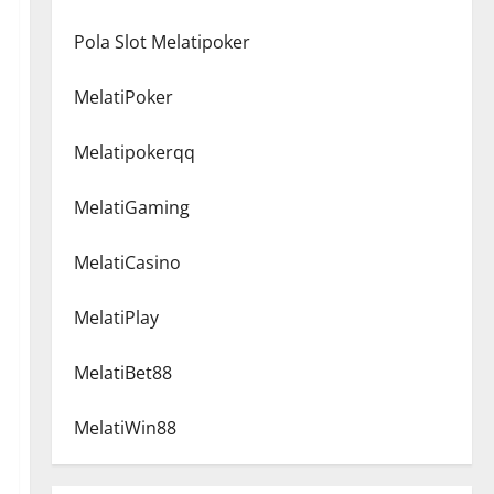
Pola Slot Melatipoker
MelatiPoker
Melatipokerqq
MelatiGaming
MelatiCasino
MelatiPlay
MelatiBet88
MelatiWin88