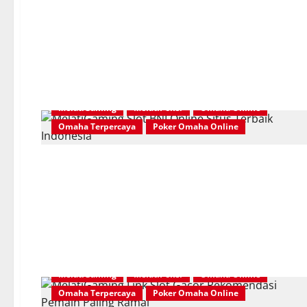
MelatiGaming
MelatiPoker
Omaha Online
Omaha Terpercaya
Poker Omaha Online
MelatiGaming
MelatiPoker
Omaha Online
Omaha Terpercaya
Poker Omaha Online