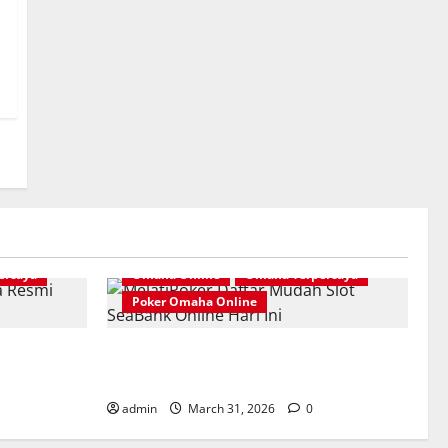
MelatiGaming
MelatiPoker
ercaya
Omaha Online
Omaha Terpercaya
Poker Omaha Online
Resmi Bonus
MelatiPoker Daftar Mudah Slot SeaBank
Online Hari Ini
admin
March 31, 2026
0