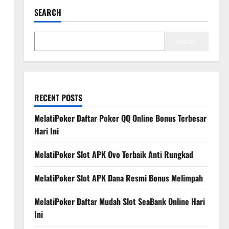
SEARCH
Search
RECENT POSTS
MelatiPoker Daftar Poker QQ Online Bonus Terbesar
Hari Ini
MelatiPoker Slot APK Ovo Terbaik Anti Rungkad
MelatiPoker Slot APK Dana Resmi Bonus Melimpah
MelatiPoker Daftar Mudah Slot SeaBank Online Hari
Ini