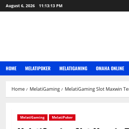
Skip
August 6, 2026
11:13:14 PM
to
content
HOME
MELATIPOKER
MELATIGAMING
OMAHA ONLINE
Home
MelatiGaming
MelatiGaming Slot Maxwin Ter
MelatiGaming
MelatiPoker