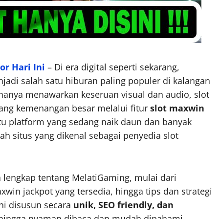
r Hari Ini
– Di era digital seperti sekarang,
adi salah satu hiburan paling populer di kalangan
hanya menawarkan keseruan visual dan audio, slot
ang kemenangan besar melalui fitur
slot maxwin
tu platform yang sedang naik daun dan banyak
ah situs yang dikenal sebagai penyedia slot
a lengkap tentang MelatiGaming, mulai dari
win jackpot yang tersedia, hingga tips dan strategi
ini disusun secara
unik, SEO friendly, dan
ehingga nyaman dibaca dan mudah dipahami.