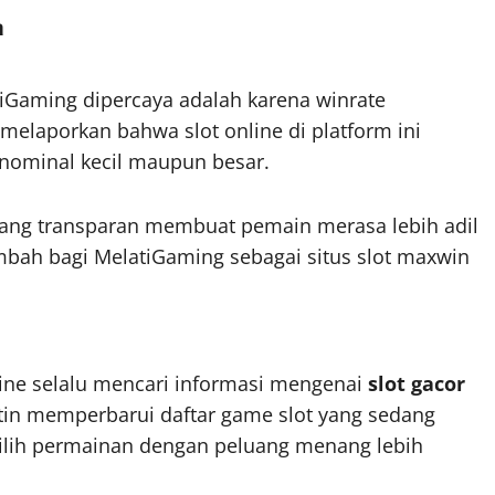
a
iGaming dipercaya adalah karena winrate
 melaporkan bahwa slot online di platform ini
nominal kecil maupun besar.
) yang transparan membuat pemain merasa lebih adil
ambah bagi MelatiGaming sebagai situs slot maxwin
line selalu mencari informasi mengenai
slot gacor
utin memperbarui daftar game slot yang sedang
ilih permainan dengan peluang menang lebih