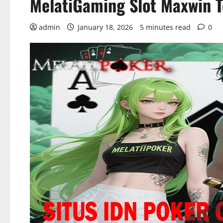
MelatiGaming Slot Maxwin T
admin
January 18, 2026
5 minutes read
0