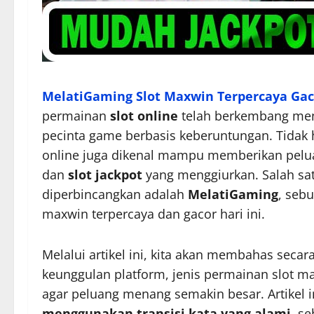
MelatiGaming Slot Maxwin Terpercaya Gaco
permainan
slot online
telah berkembang menj
pecinta game berbasis keberuntungan. Tidak 
online juga dikenal mampu memberikan pelu
dan
slot jackpot
yang menggiurkan. Salah sa
diperbincangkan adalah
MelatiGaming
, sebu
maxwin terpercaya dan gacor hari ini.
Melalui artikel ini, kita akan membahas secar
keunggulan platform, jenis permainan slot max
agar peluang menang semakin besar. Artikel 
menggunakan transisi kata yang alami
, s