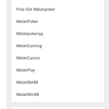
Pola Slot Melatipoker
MelatiPoker
Melatipokerqq
MelatiGaming
MelatiCasino
MelatiPlay
MelatiBet88
MelatiWin88