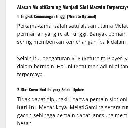
Alasan MelatiGaming Menjadi Slot Maxwin Terpercay
1. Tingkat Kemenangan Tinggi (Winrate Optimal)
Pertama-tama, salah satu alasan utama Melat
permainan yang relatif tinggi. Banyak pemain
sering memberikan kemenangan, baik dalam 
Selain itu, pengaturan RTP (Return to Player
dalam bermain. Hal ini tentu menjadi nilai t
terpercaya.
2. Slot Gacor Hari Ini yang Selalu Update
Tidak dapat dipungkiri bahwa pemain slot on
hari ini
. Menariknya, MelatiGaming secara r
gacor, sehingga pemain dapat langsung mem
besar.