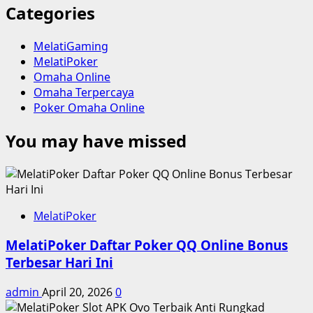
Categories
MelatiGaming
MelatiPoker
Omaha Online
Omaha Terpercaya
Poker Omaha Online
You may have missed
MelatiPoker
MelatiPoker Daftar Poker QQ Online Bonus
Terbesar Hari Ini
admin
April 20, 2026
0