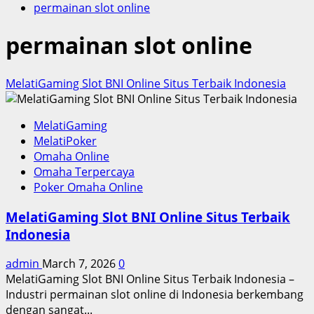
permainan slot online
permainan slot online
MelatiGaming Slot BNI Online Situs Terbaik Indonesia
MelatiGaming
MelatiPoker
Omaha Online
Omaha Terpercaya
Poker Omaha Online
MelatiGaming Slot BNI Online Situs Terbaik
Indonesia
admin
March 7, 2026
0
MelatiGaming Slot BNI Online Situs Terbaik Indonesia –
Industri permainan slot online di Indonesia berkembang
dengan sangat...