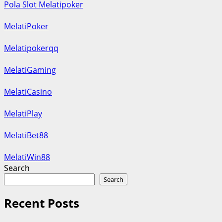
Poker
Pola Slot Melatipoker
Online
Resmi
MelatiPoker
Pelayanan
Profesional
Melatipokerqq
MelatiGaming
MelatiCasino
MelatiPlay
MelatiBet88
MelatiWin88
Search
Search
Recent Posts