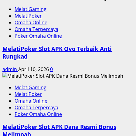
MelatiGaming
MelatiPoker
Omaha Online
Omaha Terpercaya
Poker Omaha Online
MelatiPoker Slot APK Ovo Terbaik Anti
Rungkad
admin
April 10, 2026
0
MelatiGaming
MelatiPoker
Omaha Online
Omaha Terpercaya
Poker Omaha Online
MelatiPoker Slot APK Dana Resmi Bonus
Melimpah