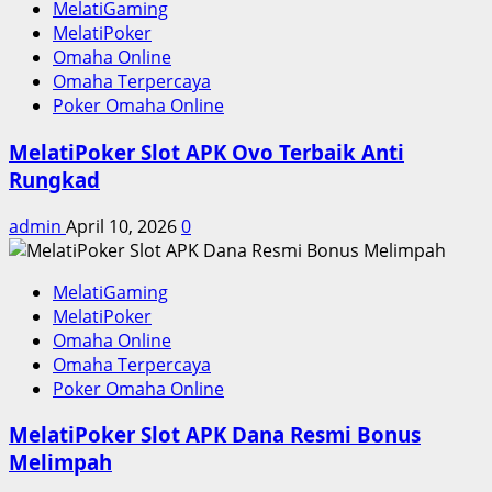
MelatiGaming
MelatiPoker
Omaha Online
Omaha Terpercaya
Poker Omaha Online
MelatiPoker Slot APK Ovo Terbaik Anti
Rungkad
admin
April 10, 2026
0
MelatiGaming
MelatiPoker
Omaha Online
Omaha Terpercaya
Poker Omaha Online
MelatiPoker Slot APK Dana Resmi Bonus
Melimpah