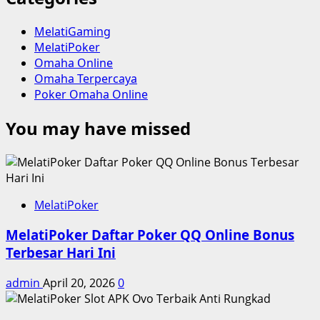
MelatiGaming
MelatiPoker
Omaha Online
Omaha Terpercaya
Poker Omaha Online
You may have missed
MelatiPoker
MelatiPoker Daftar Poker QQ Online Bonus
Terbesar Hari Ini
admin
April 20, 2026
0