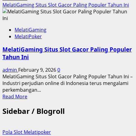
more
MelatiGaming Situs Slot Gacor Paling Populer Tahun Ini
about
MelatiPoker
Slot
MelatiGaming
APK
MelatiPoker
Ovo
Terbaik
MelatiGaming Situs Slot Gacor Paling Populer
Anti
Tahun Ini
Rungkad
admin
February 9, 2026
0
MelatiGaming Situs Slot Gacor Paling Populer Tahun Ini –
Industri perjudian online di Indonesia terus mengalami
perkembangan...
Read
Read More
more
Sidebar / Blogroll
about
MelatiGaming
Situs
Slot
Pola Slot Melatipoker