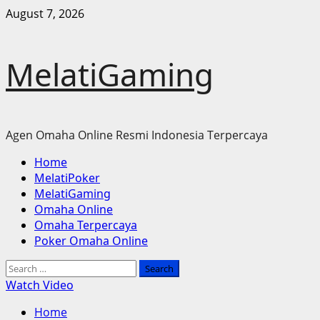
Skip
August 7, 2026
to
content
MelatiGaming
Agen Omaha Online Resmi Indonesia Terpercaya
Primary
Home
Menu
MelatiPoker
MelatiGaming
Omaha Online
Omaha Terpercaya
Poker Omaha Online
Search
for:
Watch Video
Home