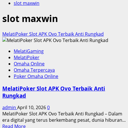
slot maxwin
slot maxwin
MelatiPoker Slot APK Ovo Terbaik Anti Rungkad
MelatiGaming
MelatiPoker
Omaha Online
Omaha Terpercaya
Poker Omaha Online
MelatiPoker Slot APK Ovo Terbaik Anti
Rungkad
admin
April 10, 2026
0
MelatiPoker Slot APK Ovo Terbaik Anti Rungkad – Dalam
era digital yang terus berkembang pesat, dunia hiburan...
Read
Read More