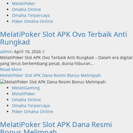
MelatiPoker
Omaha Online
Omaha Terpercaya
Poker Omaha Online
MelatiPoker Slot APK Ovo Terbaik Anti
Rungkad
admin
April 10, 2026
0
MelatiPoker Slot APK Ovo Terbaik Anti Rungkad – Dalam era digital
yang terus berkembang pesat, dunia hiburan...
Read
Read More
more
MelatiPoker Slot APK Dana Resmi Bonus Melimpah
about
MelatiPoker
MelatiGaming
Slot
MelatiPoker
APK
Omaha Online
Ovo
Omaha Terpercaya
Terbaik
Poker Omaha Online
Anti
MelatiPoker Slot APK Dana Resmi
Rungkad
Bonus Melimpah