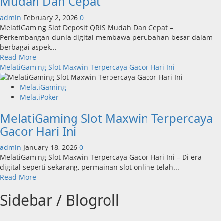
Mudah Dan Cepat
Pemain
Paling
admin
February 2, 2026
0
Ramai
MelatiGaming Slot Deposit QRIS Mudah Dan Cepat –
Perkembangan dunia digital membawa perubahan besar dalam
berbagai aspek...
Read
Read More
more
MelatiGaming Slot Maxwin Terpercaya Gacor Hari Ini
about
MelatiGaming
MelatiGaming
Slot
MelatiPoker
Deposit
MelatiGaming Slot Maxwin Terpercaya
QRIS
Mudah
Gacor Hari Ini
Dan
Cepat
admin
January 18, 2026
0
MelatiGaming Slot Maxwin Terpercaya Gacor Hari Ini – Di era
digital seperti sekarang, permainan slot online telah...
Read
Read More
more
Sidebar / Blogroll
about
MelatiGaming
Slot