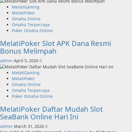
MelatiGaming
MelatiPoker
Omaha Online
Omaha Terpercaya
Poker Omaha Online
MelatiPoker Slot APK Dana Resmi
Bonus Melimpah
admin
April 5, 2026
0
MelatiGaming
MelatiPoker
Omaha Online
Omaha Terpercaya
Poker Omaha Online
MelatiPoker Daftar Mudah Slot
SeaBank Online Hari Ini
admin
March 31, 2026
0