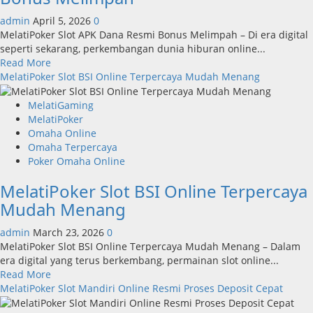
admin
April 5, 2026
0
MelatiPoker Slot APK Dana Resmi Bonus Melimpah – Di era digital
seperti sekarang, perkembangan dunia hiburan online...
Read
Read More
more
MelatiPoker Slot BSI Online Terpercaya Mudah Menang
about
MelatiPoker
MelatiGaming
Slot
MelatiPoker
APK
Omaha Online
Dana
Omaha Terpercaya
Resmi
Poker Omaha Online
Bonus
MelatiPoker Slot BSI Online Terpercaya
Melimpah
Mudah Menang
admin
March 23, 2026
0
MelatiPoker Slot BSI Online Terpercaya Mudah Menang – Dalam
era digital yang terus berkembang, permainan slot online...
Read
Read More
more
MelatiPoker Slot Mandiri Online Resmi Proses Deposit Cepat
about