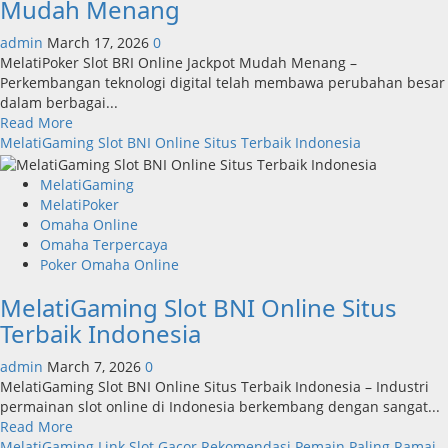
Mudah Menang
admin
March 17, 2026
0
MelatiPoker Slot BRI Online Jackpot Mudah Menang –
Perkembangan teknologi digital telah membawa perubahan besar
dalam berbagai...
Read
Read More
more
MelatiGaming Slot BNI Online Situs Terbaik Indonesia
about
MelatiPoker
MelatiGaming
Slot
MelatiPoker
BRI
Omaha Online
Online
Omaha Terpercaya
Jackpot
Poker Omaha Online
Mudah
MelatiGaming Slot BNI Online Situs
Menang
Terbaik Indonesia
admin
March 7, 2026
0
MelatiGaming Slot BNI Online Situs Terbaik Indonesia – Industri
permainan slot online di Indonesia berkembang dengan sangat...
Read
Read More
more
MelatiGaming Link Slot Gacor Rekomendasi Pemain Paling Ramai